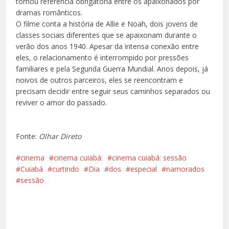
tornou referência obrigatória entre os apaixonados por
dramas românticos.
O filme conta a história de Allie e Noah, dois jovens de
classes sociais diferentes que se apaixonam durante o
verão dos anos 1940. Apesar da intensa conexão entre
eles, o relacionamento é interrompido por pressões
familiares e pela Segunda Guerra Mundial. Anos depois, já
noivos de outros parceiros, eles se reencontram e
precisam decidir entre seguir seus caminhos separados ou
reviver o amor do passado.
Fonte:
Olhar Direto
cinema
cinema cuiabá:
cinema cuiabá: sessão
Cuiabá
curtindo
Dia
dos
especial
namorados
sessão
Facebook
X