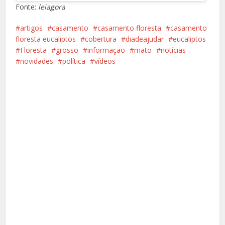
Fonte:
leiagora
artigos
casamento
casamento floresta
casamento
floresta eucaliptos
cobertura
diadeajudar
eucaliptos
Floresta
grosso
informação
mato
notícias
novidades
política
vídeos
Facebook
X
Pinterest
Google+
LinkedIn
Whatsapp