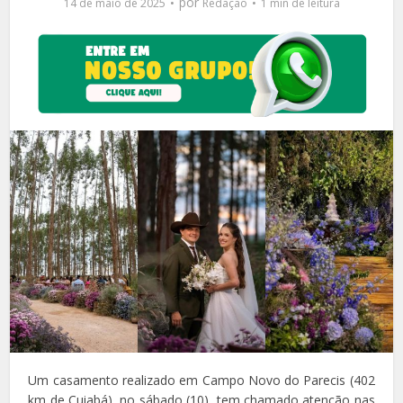
por
14 de maio de 2025
Redação
1 min de leitura
Um casamento realizado em Campo Novo do Parecis (402
km de Cuiabá), no sábado (10), tem chamado atenção nas