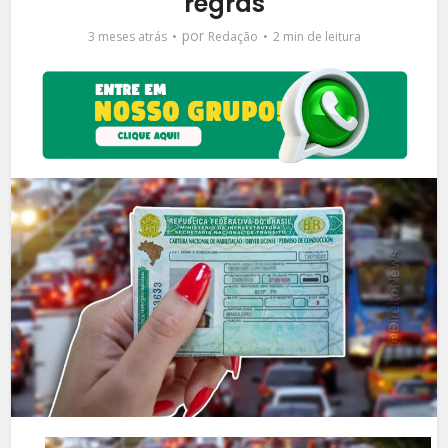
regras
por
3 meses atrás
Redação
2 min de leitura