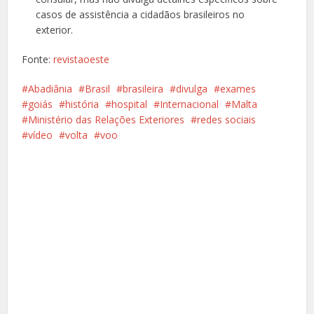
casos de assistência a cidadãos brasileiros no
exterior.
Fonte:
revistaoeste
Abadiânia
Brasil
brasileira
divulga
exames
goiás
história
hospital
Internacional
Malta
Ministério das Relações Exteriores
redes sociais
vídeo
volta
voo
Facebook
X
Pinterest
Google+
LinkedIn