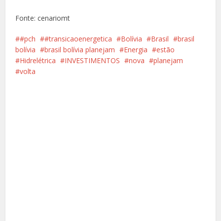
Fonte: cenariomt
#pch
#transicaoenergetica
Bolívia
Brasil
brasil
bolívia
brasil bolívia planejam
Energia
estão
Hidrelétrica
INVESTIMENTOS
nova
planejam
volta
Facebook
X
Pinterest
Google+
LinkedIn
Whatsapp