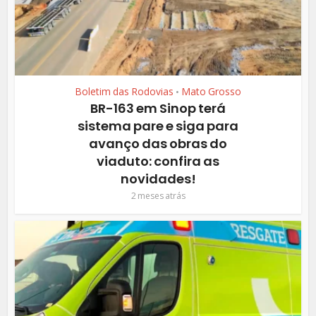
Boletim das Rodovias
Mato Grosso
•
BR-163 em Sinop terá
sistema pare e siga para
avanço das obras do
viaduto: confira as
novidades!
2 meses atrás