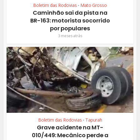
Boletim das Rodovias
Mato Grosso
•
Caminhão sai da pista na
BR-163: motorista socorrido
por populares
3 meses atrás
Boletim das Rodovias
Tapurah
•
Grave acidente na MT-
010/449: Mecânico perde a