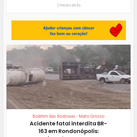
2 meses atrás
Boletim das Rodovias
Mato Grosso
•
Acidente fatal interdita BR-
163 em Rondonópolis: