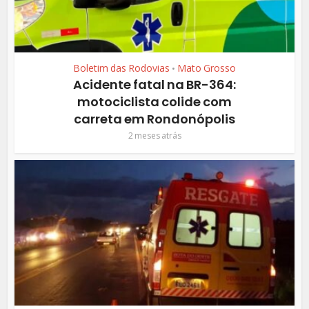
Boletim das Rodovias
Mato Grosso
•
Acidente fatal na BR-364:
motociclista colide com
carreta em Rondonópolis
2 meses atrás