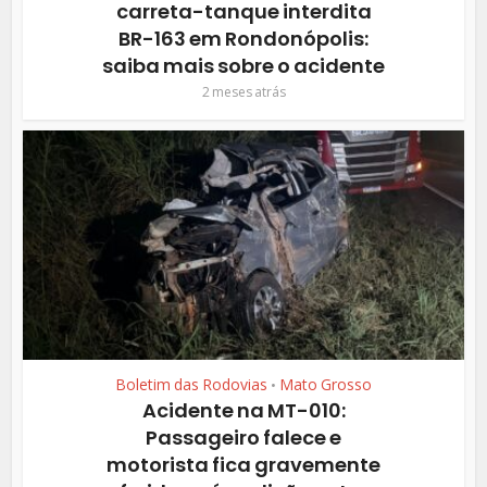
carreta-tanque interdita
BR-163 em Rondonópolis:
saiba mais sobre o acidente
2 meses atrás
Boletim das Rodovias
Mato Grosso
•
Acidente na MT-010:
Passageiro falece e
motorista fica gravemente