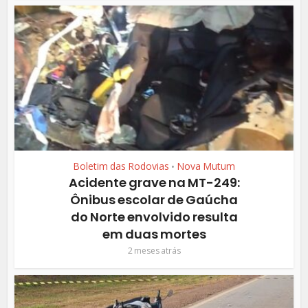
Boletim das Rodovias
Nova Mutum
•
Acidente grave na MT-249:
Ônibus escolar de Gaúcha
do Norte envolvido resulta
em duas mortes
2 meses atrás