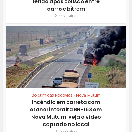
ferido após colisão entre
carro e bitrem
2 meses atrás
Boletim das Rodovias
Nova Mutum
•
Incêndio em carreta com
etanol interdita BR-163 em
Nova Mutum: veja o vídeo
captado no local
3 meses atrás