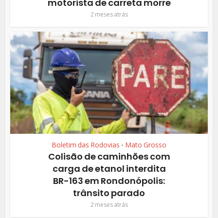
motorista de carreta morre
2 meses atrás
Boletim das Rodovias
Mato Grosso
•
Colisão de caminhões com
carga de etanol interdita
BR-163 em Rondonópolis:
trânsito parado
2 meses atrás