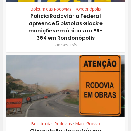
Boletim das Rodovias
Rondonópolis
•
Polícia Rodoviária Federal
apreende 5 pistolas Glock e
munições em ônibus na BR-
364 em Rondonópolis
2 meses atrás
Boletim das Rodovias
Mato Grosso
•
Obras de Ponte em Várzea