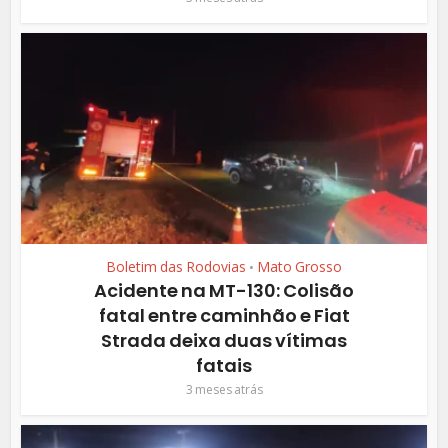
Boletim das Rodovias
Mato Grosso
•
Acidente na MT-130: Colisão
fatal entre caminhão e Fiat
Strada deixa duas vítimas
fatais
3 meses atrás