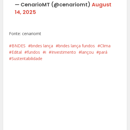
— CenarioMT (@cenariomt)
August
14, 2025
Fonte: cenariomt
BNDES
bndes lança
bndes lança fundos
Clima
Edital
fundos
i
Investimento
lançou
pará
Sustentabilidade
Facebook
X
Pinterest
Google+
LinkedIn