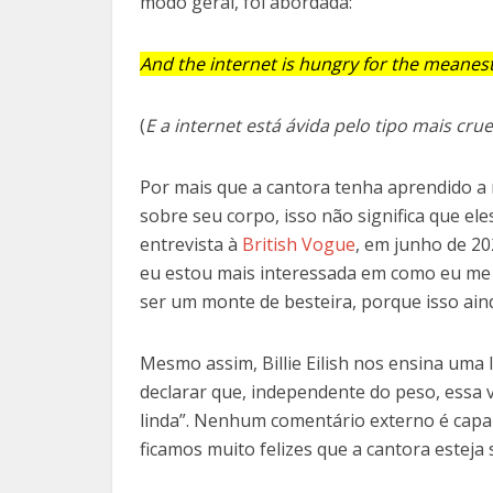
modo geral, foi abordada:
And the internet is hungry for the meanest
(
E a internet está ávida pelo tipo mais cru
Por mais que a cantora tenha aprendido a 
sobre seu corpo, isso não significa que ele
entrevista à
British Vogue
, em junho de 202
eu estou mais interessada em como eu me
ser um monte de besteira, porque isso ai
Mesmo assim, Billie Eilish nos ensina uma 
declarar que, independente do peso, essa 
linda”. Nenhum comentário externo é capaz
ficamos muito felizes que a cantora esteja