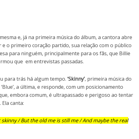
mesma e, já na primeira música do álbum, a cantora abre
e o primeiro coração partido, sua relação com o público
esa para ninguém, principalmente para os fãs, que Billie
firmou que em entrevistas passadas.
cou para trás há algum tempo.
‘Skinny’
, primeira música do
 ‘Blue’, a última, e responde, com um posicionamento
que, embora comum, é ultrapassado e perigoso ao tentar
 Ela canta:
 skinny / But the old me is still me / And maybe the real