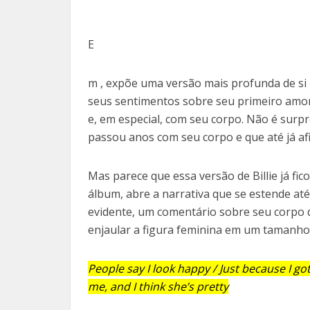
E
m , expõe uma versão mais profunda de si 
seus sentimentos sobre seu primeiro amor 
e, em especial, com seu corpo. Não é surpr
passou anos com seu corpo e que até já a
Mas parece que essa versão de Billie já fi
álbum, abre a narrativa que se estende até
evidente, um comentário sobre seu corpo 
enjaular a figura feminina em um tamanho.
People say I look happy / Just because I got
me, and I think she’s pretty