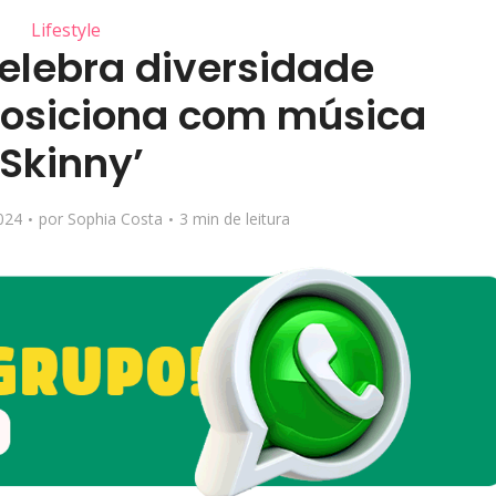
Lifestyle
 celebra diversidade
 posiciona com música
‘Skinny’
024
por
Sophia Costa
3 min de leitura