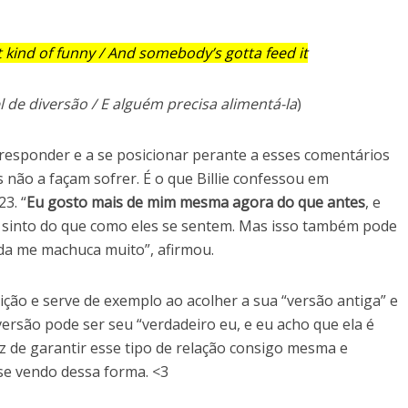
 kind of funny / And somebody’s gotta feed it
el de diversão / E alguém precisa alimentá-la
)
responder e a se posicionar perante a esses comentários
s não a façam sofrer. É o que Billie confessou em
3. “
Eu gosto mais de mim mesma agora do que antes
, e
 sinto do que como eles se sentem. Mas isso também pode
nda me machuca muito”, afirmou.
lição e serve de exemplo ao acolher a sua “versão antiga” e
versão pode ser seu “
verdadeiro eu, e eu acho que ela é
 de garantir esse tipo de relação consigo mesma e
 se vendo dessa forma. <3