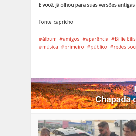
E você, já olhou para suas versões antigas
Fonte: capricho
álbum
amigos
aparência
Billie Eili
música
primeiro
público
redes soci
Facebook
X
Pi