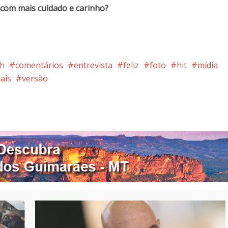
 com mais cuidado e carinho?
sh
comentários
entrevista
feliz
foto
hit
mídia
ais
versão
nterest
Google+
LinkedIn
Whatsapp