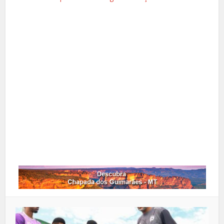
Facebook
X
Pinterest
Google+
LinkedIn
Whatsapp