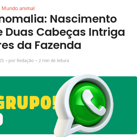
Mundo animal
nomalia: Nascimento
e Duas Cabeças Intriga
es da Fazenda
25
por
Redação
2 min de leitura