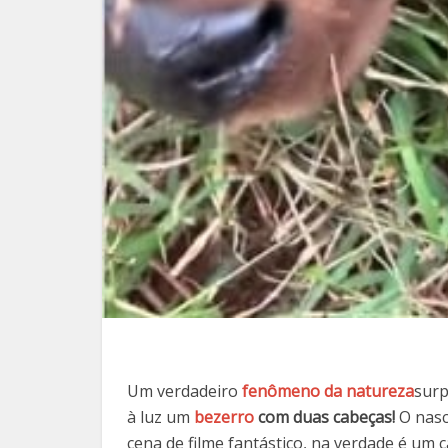
Um verdadeiro
fenômeno da natureza
surp
à luz um
bezerro
com duas cabeças!
O nasc
cena de filme fantástico, na verdade é um 