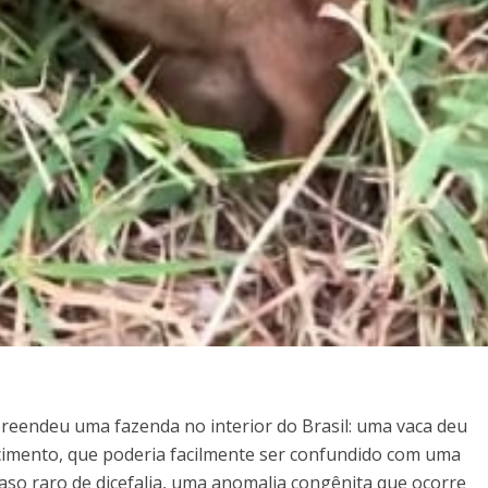
reendeu uma fazenda no interior do Brasil: uma vaca deu
imento, que poderia facilmente ser confundido com uma
caso raro de dicefalia, uma anomalia congênita que ocorre