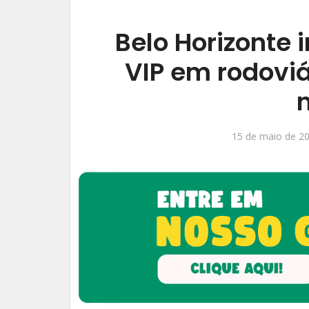
Belo Horizonte 
VIP em rodoviá
n
15 de maio de 2