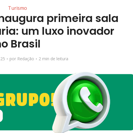
Turismo
inaugura primeira sala
ria: um luxo inovador
o Brasil
025
por
Redação
2 min de leitura