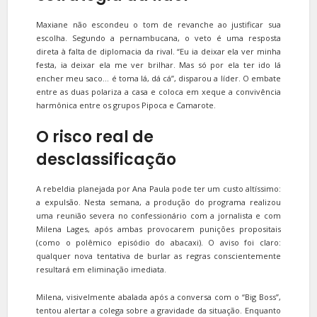
Maxiane não escondeu o tom de revanche ao justificar sua
escolha. Segundo a pernambucana, o veto é uma resposta
direta à falta de diplomacia da rival. “Eu ia deixar ela ver minha
festa, ia deixar ela me ver brilhar. Mas só por ela ter ido lá
encher meu saco… é toma lá, dá cá”, disparou a líder. O embate
entre as duas polariza a casa e coloca em xeque a convivência
harmônica entre os grupos Pipoca e Camarote.
O risco real de
desclassificação
A rebeldia planejada por Ana Paula pode ter um custo altíssimo:
a expulsão. Nesta semana, a produção do programa realizou
uma reunião severa no confessionário com a jornalista e com
Milena Lages, após ambas provocarem punições propositais
(como o polêmico episódio do abacaxi). O aviso foi claro:
qualquer nova tentativa de burlar as regras conscientemente
resultará em eliminação imediata.
Milena, visivelmente abalada após a conversa com o “Big Boss”,
tentou alertar a colega sobre a gravidade da situação. Enquanto