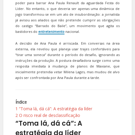
poder para barrar Ana Paula Renault da aguardada Festa do
Líder. No entanto, o que deveria ser apenas uma dinâmica de
jogo transformou-se em um ato de insubordinação: a jornalista
já avisou aos aliados que não pretende cumprir as obrigações
do castigo “Barrado do Baile”, um movimento que agita os
bastidores do
entretenimento
nacional.
A decisão de Ana Paula é arriscada. Em conversas na área
externa, ela revelou que planeja usar trajes confortáveis para
“tirar uma soneca” durante o período do desafio, ignorando as
instruções da produção. A postura desafiadora surge como uma
resposta imediata à mudança de planos de Maxiane, que
inicialmente pretendia vetar Milena Lages, mas mudou de alvo
após ser confrontada por Ana Paula durante a tarde.
Índice
1
“Toma lá, dá cá”: A estratégia da líder
2
O risco real de desclassificação
“Toma lá, dá cá”: A
estratégia da líder