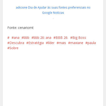
adicione Dia de Ajudar às suas fontes preferenciais no
Google Notícias
.
Fonte: cenariomt
ana
bbb
bbb 26: ana
BBB 26.
Big Boss
Descubra
Estratégia
líder
mais
maxiane
paula
Sobre
Facebook
X
Pinterest
Google+
LinkedIn