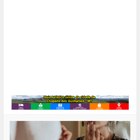
Facebook
X
Pinterest
Google+
LinkedIn
Whatsapp