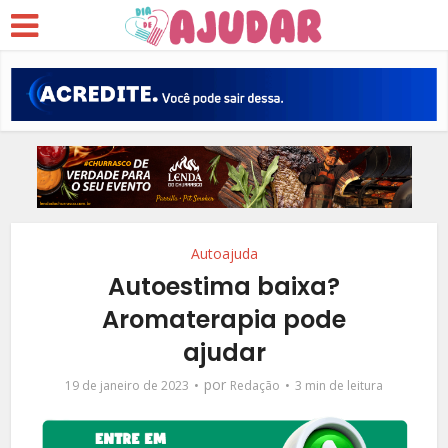
Autoajuda
Autoestima baixa?
Aromaterapia pode
ajudar
por
19 de janeiro de 2023
Redação
3 min de leitura