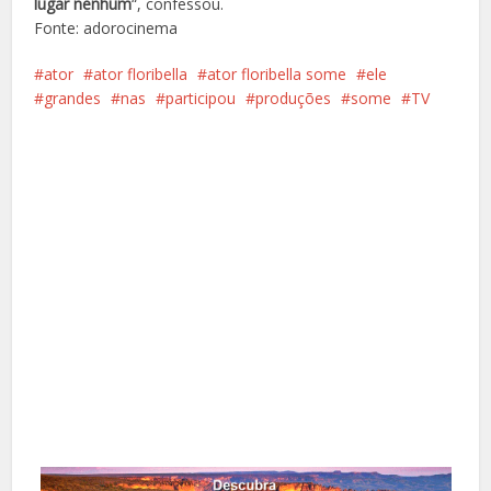
lugar nenhum
“, confessou.
Fonte: adorocinema
ator
ator floribella
ator floribella some
ele
grandes
nas
participou
produções
some
TV
Facebook
X
Pinterest
Google+
LinkedIn
Whatsapp