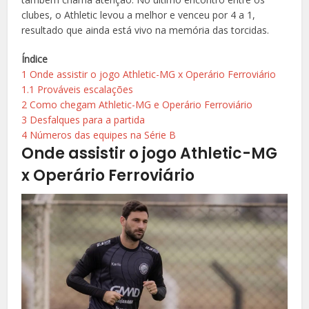
clubes, o Athletic levou a melhor e venceu por 4 a 1,
resultado que ainda está vivo na memória das torcidas.
Índice
1
Onde assistir o jogo Athletic-MG x Operário Ferroviário
1.1
Prováveis escalações
2
Como chegam Athletic-MG e Operário Ferroviário
3
Desfalques para a partida
4
Números das equipes na Série B
Onde assistir o jogo Athletic-MG
x Operário Ferroviário