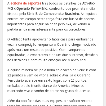
A
editoria de esportes
traz todos os detalhes de
Athletic-
MG x Operário Ferroviário
, confronto que promete muita
disputa pela
Série B do Campeonato Brasileiro
. As equipes
entram em campo nesta terça-feira em busca de pontos
importantes para seguir na briga pelo G-4, deixando a
partida ainda mais interessante para os torcedores.
O Athletic tenta aproveitar o fator casa para embalar de
vez na competição, enquanto o Operário chega motivado
após mais um resultado positivo. Com campanhas
equilibradas, a expectativa é de um duelo intenso, decidido
nos detalhes e com muita emoção até o apito final.
A equipe mineira ocupa a nona colocação da Série B com
22 pontos e vem de vitória sobre o Avaí. Já o Operário
Ferroviário aparece em sexto lugar, com 25 pontos,
embalado pelo triunfo diante do América Mineiro,
mantendo vivo o sonho de entrar no grupo de acesso.
Além da boa fase das duas equipes, o histórico recente
também chama atenção. No último encontro entre os