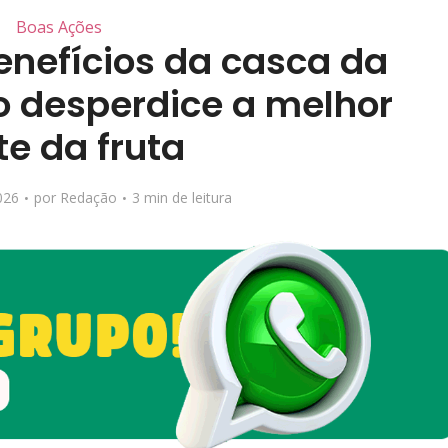
Boas Ações
enefícios da casca da
o desperdice a melhor
te da fruta
026
por
Redação
3 min de leitura