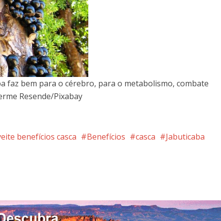
aba faz bem para o cérebro, para o metabolismo, combate
lherme Resende/Pixabay
eite benefícios casca
Benefícios
casca
Jabuticaba
nterest
Google+
LinkedIn
Whatsapp