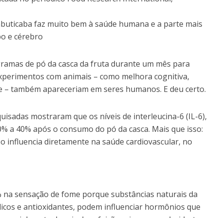
jabuticaba faz muito bem à saúde humana e a parte mais
po e cérebro
gramas de pó da casca da fruta durante um mês para
experimentos com animais – como melhora cognitiva,
te – também apareceriam em seres humanos. E deu certo.
isadas mostraram que os níveis de interleucina-6 (IL-6),
30% a 40% após o consumo do pó da casca. Mais que isso:
so influencia diretamente na saúde cardiovascular, no
a sensação de fome porque substâncias naturais da
icos e antioxidantes, podem influenciar hormônios que