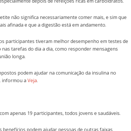
especialmente depois de refeições ricas em carboidratos.
etite não significa necessariamente comer mais, e sim que
is afinada e que a digestão está em andamento.
 os participantes tiveram melhor desempenho em testes de
do nas tarefas do dia a dia, como responder mensagens
nião longa.
mpostos podem ajudar na comunicação da insulina no
o, informou a
Veja
.
om apenas 19 participantes, todos jovens e saudáveis.
es benefícios podem ajudar pessoas de outras faixas