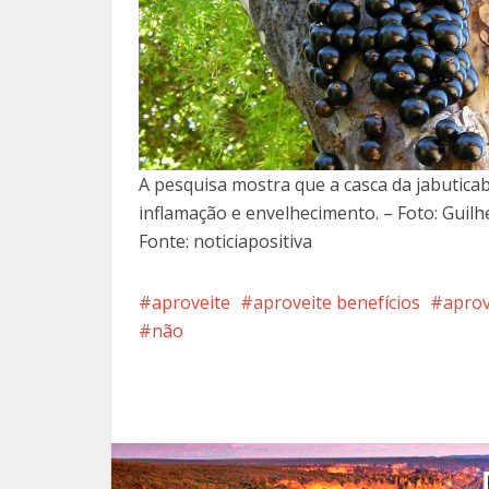
A pesquisa mostra que a casca da jabutic
inflamação e envelhecimento. – Foto: Gui
Fonte: noticiapositiva
aproveite
aproveite benefícios
aprov
não
Facebook
X
Pi