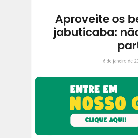
Aproveite os b
jabuticaba: nã
par
6 de janeiro de 2