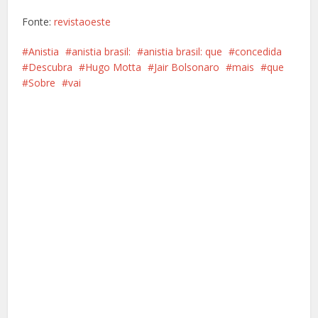
Fonte:
revistaoeste
Anistia
anistia brasil:
anistia brasil: que
concedida
Descubra
Hugo Motta
Jair Bolsonaro
mais
que
Sobre
vai
Facebook
X
Pinterest
Google+
LinkedIn
Whatsapp