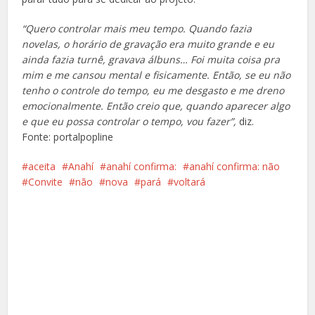
“Quero controlar mais meu tempo. Quando fazia
novelas, o horário de gravação era muito grande e eu
ainda fazia turnê, gravava álbuns… Foi muita coisa pra
mim e me cansou mental e fisicamente. Então, se eu não
tenho o controle do tempo, eu me desgasto e me dreno
emocionalmente. Então creio que, quando aparecer algo
e que eu possa controlar o tempo, vou fazer”,
diz.
Fonte: portalpopline
aceita
Anahí
anahí confirma:
anahí confirma: não
Convite
não
nova
pará
voltará
Facebook
X
Pinterest