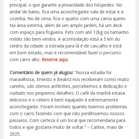
principal, o que garante a privacidade dos hóspedes.
No
andar de baixo, fica uma aconchegante sala de estar e a
cozinha. No de cima, fica o quarto com uma cama queen.
Na área externa, além de um amplo jardim, há um deck
com espaço para fogueira. Pets com até 12kg ou tamanho
médio são bem-vindos. A acomodação está a 5 km do
centro da cidade: a estrada para lá é de cascalho e está
em bom estado, mas é recomendável fazer o percurso
com carro alto.
Reserve aqui
.
Comentário de quem já alugou:
“Nossa estadia foi
maravilhosa, Ernesto e Beatriz nos receberam como muito
carinho, são ótimos anfitriões, percebemos a dedicação e
cuidado nos pequenos detalhes. O café da manhã estava
delicioso e o celeiro é bem equipado e extremamente
aconchegante. Foram incríveis quando tivemos problemas
com o carro fazendo com que não perdêssemos nossos
passeios. Com certeza é um local que recomendaria para
todos e que gostaria muito de voltar.” – Carlise, maio de
2025.