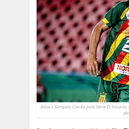
Altos x Sampaio Corrêa pela Série D: horário,
@r