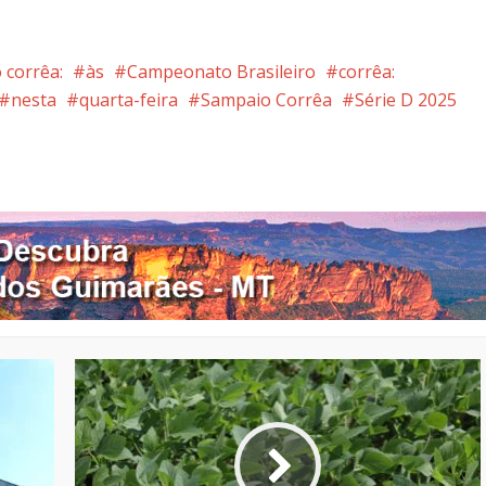
 corrêa:
às
Campeonato Brasileiro
corrêa:
nesta
quarta-feira
Sampaio Corrêa
Série D 2025
nterest
Google+
LinkedIn
Whatsapp