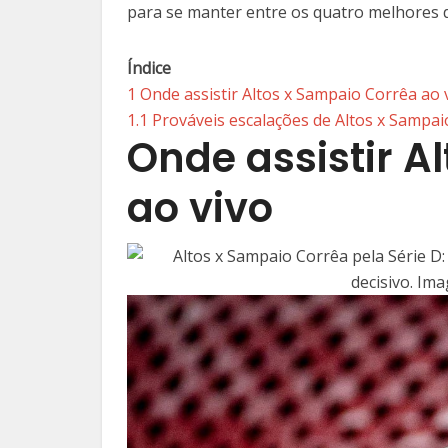
para se manter entre os quatro melhores d
Índice
1
Onde assistir Altos x Sampaio Corrêa ao 
1.1
Prováveis escalações de Altos x Sampai
Onde assistir A
ao vivo