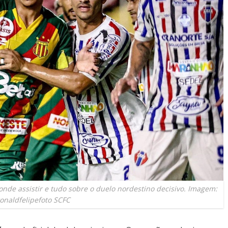
 onde assistir e tudo sobre o duelo nordestino decisivo. Imagem:
onaldfelipefoto SCFC