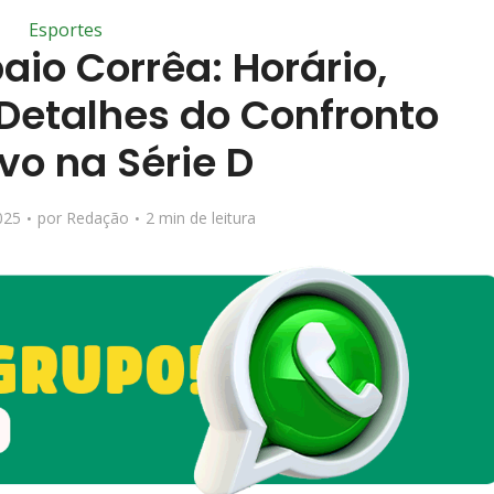
Esportes
aio Corrêa: Horário,
Detalhes do Confronto
vo na Série D
025
por
Redação
2 min de leitura