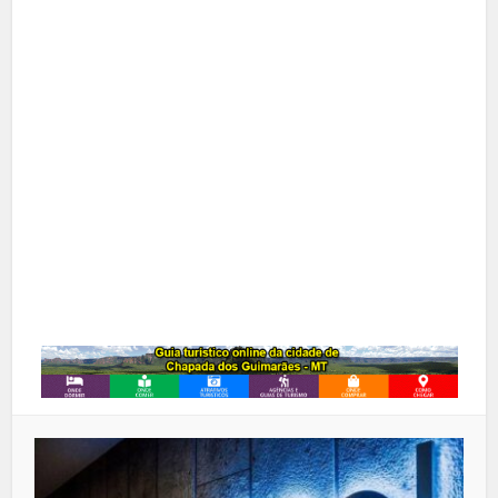
Facebook
X
Pinterest
Google+
LinkedIn
Whatsapp