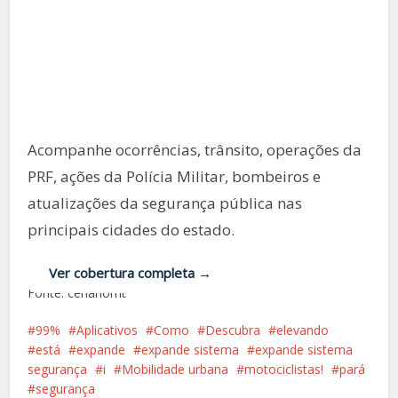
Operações policiais e
fiscalização seguem
intensificadas em Mato
Grosso
Acompanhe ocorrências, trânsito, operações da
PRF, ações da Polícia Militar, bombeiros e
atualizações da segurança pública nas
principais cidades do estado.
Ver cobertura completa →
Fonte: cenariomt
99%
Aplicativos
Como
Descubra
elevando
está
expande
expande sistema
expande sistema
segurança
i
Mobilidade urbana
motociclistas!
pará
segurança