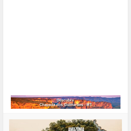
Facebook
X
Pinterest
Google+
LinkedIn
Whatsapp