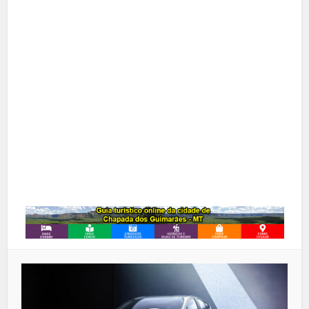
Facebook
X
Pinterest
Google+
LinkedIn
Whatsapp