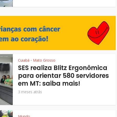
Cuiabá
Mato Grosso
•
SES realiza Blitz Ergonômica
para orientar 580 servidores
em MT: saiba mais!
3 meses atrás
Mundo