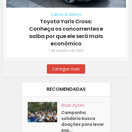
Carros & Motos
Toyota Yaris Cross:
Conheça os concorrentes e
saiba por que ele será mais
econômico
1 de outubro de 2025
Carregue mais
RECOMENDADAS
Boas Ações
Campanha
solidária busca
doações para levar
esp...