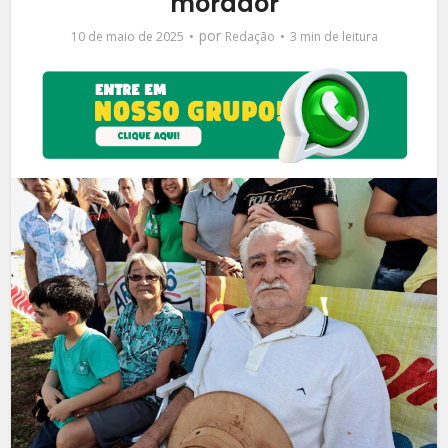
morador
por
10 de maio de 2025
Redação
3 min de leitura