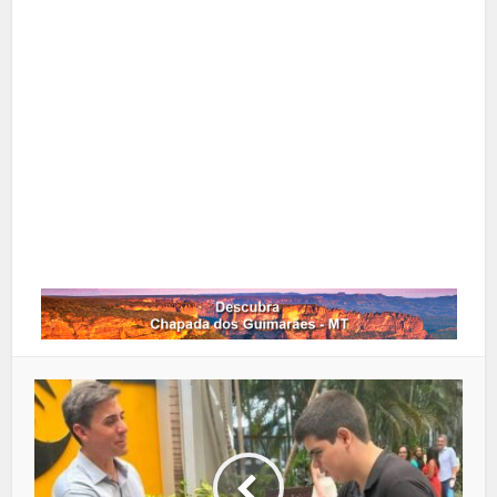
X
Pinterest
Google+
LinkedIn
Whatsapp