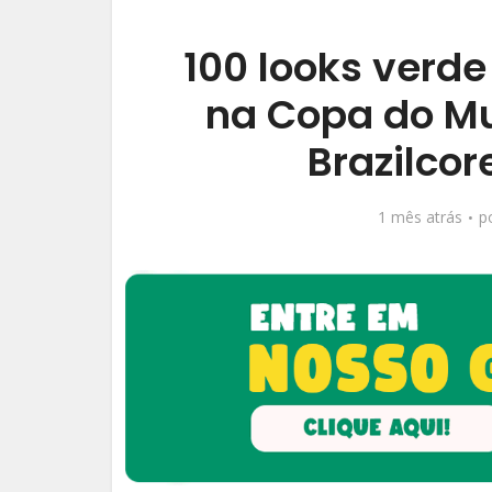
100 looks verde
na Copa do Mu
Brazilco
1 mês atrás
p