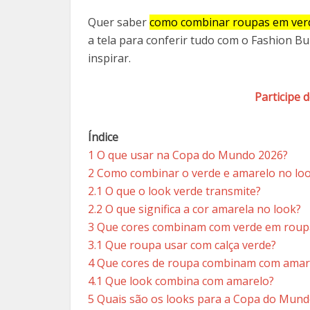
Quer saber
como combinar roupas em ver
a tela para conferir tudo com o Fashion Bu
inspirar.
Participe 
Índice
1
O que usar na Copa do Mundo 2026?
2
Como combinar o verde e amarelo no lo
2.1
O que o look verde transmite?
2.2
O que significa a cor amarela no look?
3
Que cores combinam com verde em roup
3.1
Que roupa usar com calça verde?
4
Que cores de roupa combinam com amar
4.1
Que look combina com amarelo?
5
Quais são os looks para a Copa do Mund