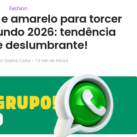
Fashion
 e amarelo para torcer
ndo 2026: tendência
re deslumbrante!
or
Sophia Costa
13 min de leitura